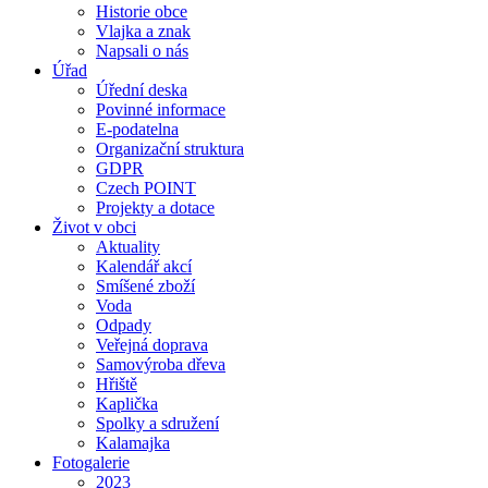
Historie obce
Vlajka a znak
Napsali o nás
Úřad
Úřední deska
Povinné informace
E-podatelna
Organizační struktura
GDPR
Czech POINT
Projekty a dotace
Život v obci
Aktuality
Kalendář akcí
Smíšené zboží
Voda
Odpady
Veřejná doprava
Samovýroba dřeva
Hřiště
Kaplička
Spolky a sdružení
Kalamajka
Fotogalerie
2023