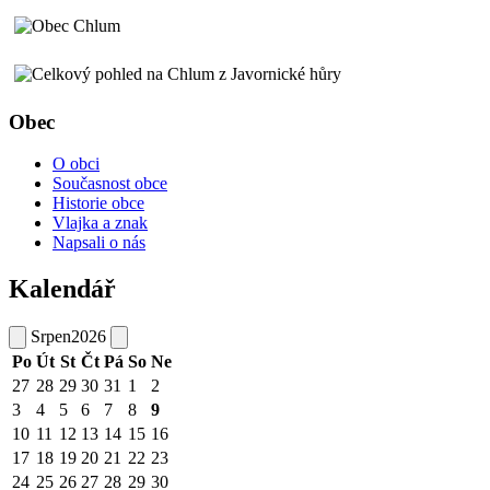
Obec
O obci
Současnost obce
Historie obce
Vlajka a znak
Napsali o nás
Kalendář
Srpen
2026
Po
Út
St
Čt
Pá
So
Ne
27
28
29
30
31
1
2
3
4
5
6
7
8
9
10
11
12
13
14
15
16
17
18
19
20
21
22
23
24
25
26
27
28
29
30