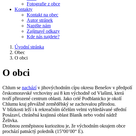
Fotografie z obce
Kontakty
Kontakt na obec
Autor stránek
Napište nám
Zajímavé odkazy
Kde nás najdete?
Úvodní stránka
Obec
O obci
O obci
Chlum se
nachází
v jihovýchodním cípu okresu Benešov v předpolí
českomoravské vrchoviny asi 8 km východně od Vlašimi, která
tvoří přirozené centrum oblasti. Jako celé Podblanicko je okolí
Chlumu kraj převážně zemědělský se zachovalou přírodou.
V blízkosti leží i k rekreačním účelům velmi vyhledávané střední
Posázaví, chráněná krajinná oblast Blaník nebo vodní nádrž
Želivka.
Drobnou zeměpisnou kuriozitou je, že východním okrajem obce
prochází patnáctý poledník (15°00’00“ E).