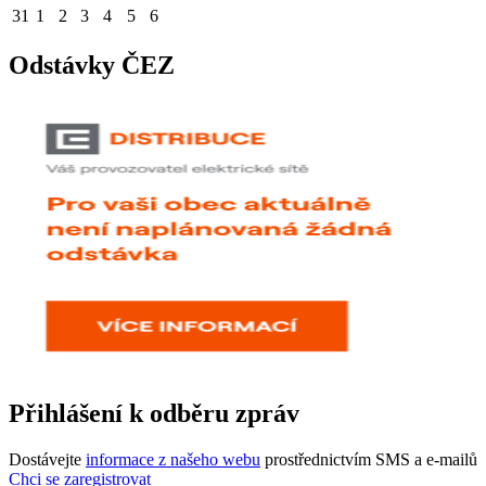
31
1
2
3
4
5
6
Odstávky ČEZ
Přihlášení k odběru zpráv
Dostávejte
informace z našeho webu
prostřednictvím SMS a e-mailů
Chci se zaregistrovat