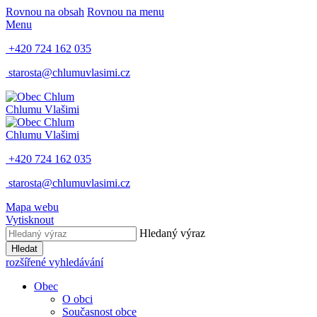
Rovnou na obsah
Rovnou na menu
Menu
+420 724 162 035
starosta@chlumuvlasimi.cz
Chlum
u Vlašimi
Chlum
u Vlašimi
+420 724 162 035
starosta@chlumuvlasimi.cz
Mapa webu
Vytisknout
Hledaný výraz
Hledat
rozšířené vyhledávání
Obec
O obci
Současnost obce