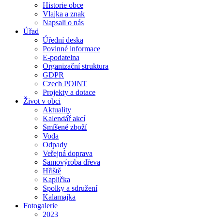
Historie obce
Vlajka a znak
Napsali o nás
Úřad
Úřední deska
Povinné informace
E-podatelna
Organizační struktura
GDPR
Czech POINT
Projekty a dotace
Život v obci
Aktuality
Kalendář akcí
Smíšené zboží
Voda
Odpady
Veřejná doprava
Samovýroba dřeva
Hřiště
Kaplička
Spolky a sdružení
Kalamajka
Fotogalerie
2023