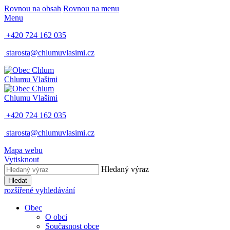
Rovnou na obsah
Rovnou na menu
Menu
+420 724 162 035
starosta@chlumuvlasimi.cz
Chlum
u Vlašimi
Chlum
u Vlašimi
+420 724 162 035
starosta@chlumuvlasimi.cz
Mapa webu
Vytisknout
Hledaný výraz
Hledat
rozšířené vyhledávání
Obec
O obci
Současnost obce