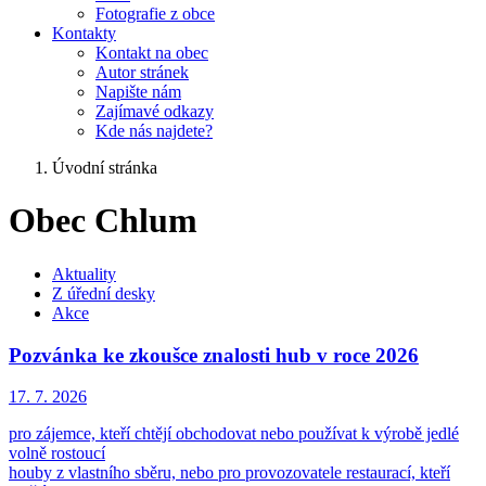
Fotografie z obce
Kontakty
Kontakt na obec
Autor stránek
Napište nám
Zajímavé odkazy
Kde nás najdete?
Úvodní stránka
Obec Chlum
Aktuality
Z úřední desky
Akce
Pozvánka ke zkoušce znalosti hub v roce 2026
17. 7.
2026
pro zájemce, kteří chtějí obchodovat nebo používat k výrobě jedlé
volně rostoucí
houby z vlastního sběru, nebo pro provozovatele restaurací, kteří