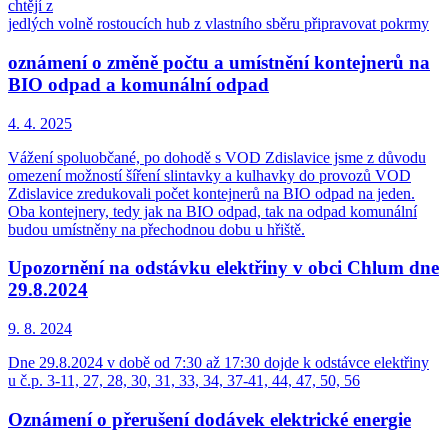
chtějí z
jedlých volně rostoucích hub z vlastního sběru připravovat pokrmy
oznámení o změně počtu a umístnění kontejnerů na
BIO odpad a komunální odpad
4. 4.
2025
Vážení spoluobčané, po dohodě s VOD Zdislavice jsme z důvodu
omezení možností šíření slintavky a kulhavky do provozů VOD
Zdislavice zredukovali počet kontejnerů na BIO odpad na jeden.
Oba kontejnery, tedy jak na BIO odpad, tak na odpad komunální
budou umístněny na přechodnou dobu u hřiště.
Upozornění na odstávku elektřiny v obci Chlum dne
29.8.2024
9. 8.
2024
Dne 29.8.2024 v době od 7:30 až 17:30 dojde k odstávce elektřiny
u č.p. 3-11, 27, 28, 30, 31, 33, 34, 37-41, 44, 47, 50, 56
Oznámení o přerušení dodávek elektrické energie