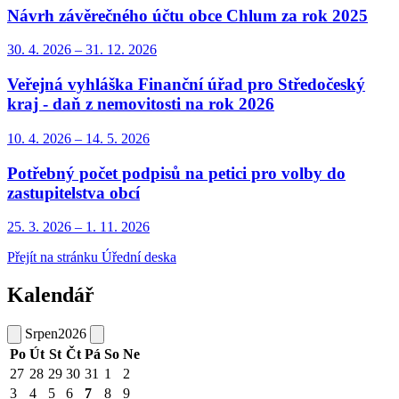
Návrh závěrečného účtu obce Chlum za rok 2025
30. 4.
2026
–
31. 12.
2026
Veřejná vyhláška Finanční úřad pro Středočeský
kraj - daň z nemovitosti na rok 2026
10. 4.
2026
–
14. 5.
2026
Potřebný počet podpisů na petici pro volby do
zastupitelstva obcí
25. 3.
2026
–
1. 11.
2026
Přejít na stránku Úřední deska
Kalendář
Srpen
2026
Po
Út
St
Čt
Pá
So
Ne
27
28
29
30
31
1
2
3
4
5
6
7
8
9