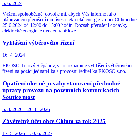
5. 6.
2024
Vážení spoluobčané, dovolte mi, abych Vás informoval o
plánovaném přerušení dodávek elektrické energie v obci Chlum dne
25.6.2024 od 12:00 do 15:00 hodin. Rozsah přerušení dodávky
elektrické energie je uveden v příloze.
Vyhlášení výběrového řízení
16. 4.
2024
EKOSO Trhový Štěpánov, s.r.o. oznamuje vyhlášení výběrového
řízení na pozici jednatel-ka a provozní ředitel-ka EKOSO s.r.o.
Opatření obecné povahy stanovení přechodné
úpravy provozu na pozemních komunikacích -
Soutice most
5. 8.
2026
–
20. 8.
2026
Závěrečný účet obce Chlum za rok 2025
17. 5.
2026
–
30. 6.
2027